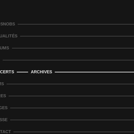
 SNOBS
UALITÉS
UMS
CERTS
ARCHIVES
MS
RES
GES
SSE
TACT