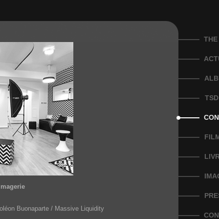
THE
ACT
ALB
TSD
CON
FIL
LIV
IMA
'imagerie
PRE
poléon Buonaparte / Massive Liquidity
CON