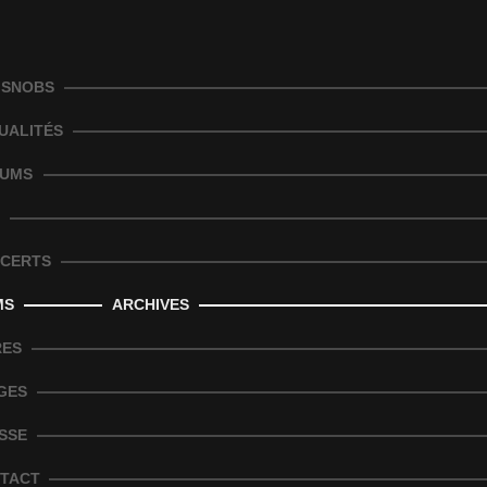
 SNOBS
UALITÉS
UMS
CERTS
MS
ARCHIVES
RES
GES
SSE
TACT