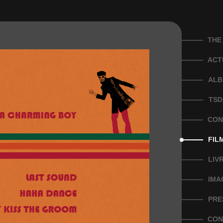
THE
ACT
ALB
TSD
CON
FIL
LIV
IMA
PRE
CON