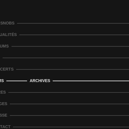
 SNOBS
UALITÉS
UMS
CERTS
MS
ARCHIVES
RES
GES
SSE
TACT