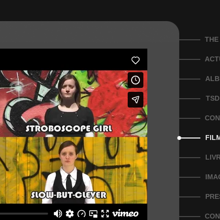
THE
ACT
ALB
TSD
CON
FIL
LIV
IMA
PRE
CON